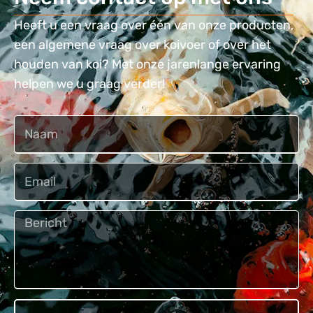
Heeft u een vraag over één van onze producten,
een algemene vraag over koivoer of over het
houden van koi? Met onze jarenlange ervaring
helpen we u graag verder!
Naam
Email
Bericht