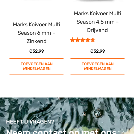
Marks Koivoer Multi
Season 4,5 mm –
Marks Koivoer Multi
Drijvend
Season 6 mm –
Zinkend
Gewaardeerd
€
32.99
€
32.99
4.50
uit 5
TOEVOEGEN AAN
TOEVOEGEN AAN
WINKELWAGEN
WINKELWAGEN
HEEFT U VRAGEN?
Neem contact op met ons