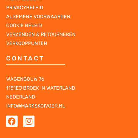
PRIVACYBELEID
ALGEMENE VOORWAARDEN
COOKIE BELEID
VERZENDEN & RETOURNEREN
VERKOOPPUNTEN
CONTACT
WAGENGOUW 76
1151EJ BROEK IN WATERLAND
NEDERLAND
INFO@MARKSKOIVOER.NL
F
I
a
n
c
s