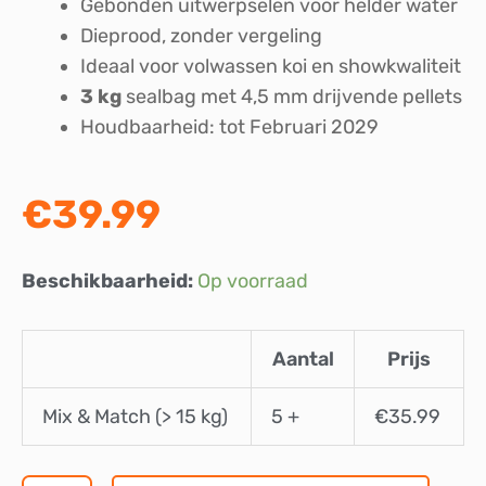
Gebonden uitwerpselen voor helder water
Dieprood, zonder vergeling
Ideaal voor volwassen koi en showkwaliteit
3 kg
sealbag met 4,5 mm drijvende pellets
Houdbaarheid: tot Februari 2029
€
39.99
Marks
Beschikbaarheid:
Op voorraad
Koivoer
Champions
Aantal
Prijs
Edition
Multi
Mix & Match (> 15 kg)
5 +
€
35.99
Season
4,5