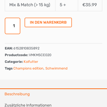
Multi
Mix & Match (> 15 kg)
5 +
€
35.99
Season
4,5
mm
IN DEN WARENKORB
-
Schwimmend
Menge
EAN:
6152810835892
Productcode:
VMKMSCE020
Categorie:
Koifutter
Tags
Champions edition
,
Schwimmend
Beschreibung
Zusätzliche Informationen