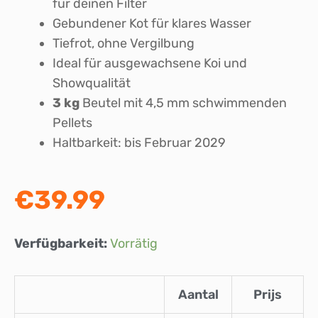
für deinen Filter
Gebundener Kot für klares Wasser
Tiefrot, ohne Vergilbung
Ideal für ausgewachsene Koi und
Showqualität
3 kg
Beutel mit 4,5 mm schwimmenden
Pellets
Haltbarkeit: bis Februar 2029
€
39.99
Marks
Verfügbarkeit:
Vorrätig
Koifutter
Champions
Aantal
Prijs
Edition