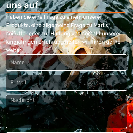
uns auf
Haben Sie eine Frage zu einem unserer
Produkte, eine allgemeine Frage zu Marks
Koifutter oder zur Haltung von Koi? Mit unserer
langjährigen Erfahrung helfen wir Ihnen gerne
weiter!
Naam
Email
Bericht