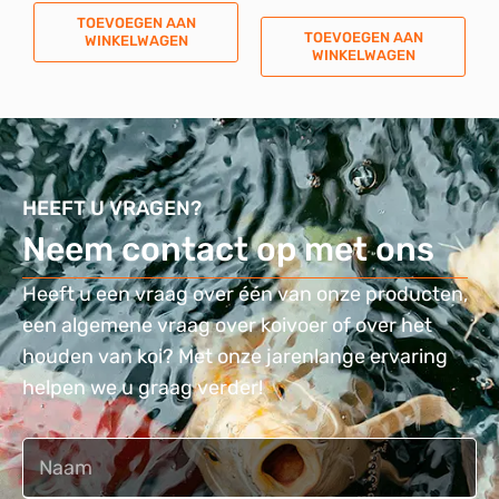
TOEVOEGEN AAN
TOEVOEGEN AAN
WINKELWAGEN
WINKELWAGEN
HEEFT U VRAGEN?
Neem contact op met ons
Heeft u een vraag over één van onze producten,
een algemene vraag over koivoer of over het
houden van koi? Met onze jarenlange ervaring
helpen we u graag verder!
Naam