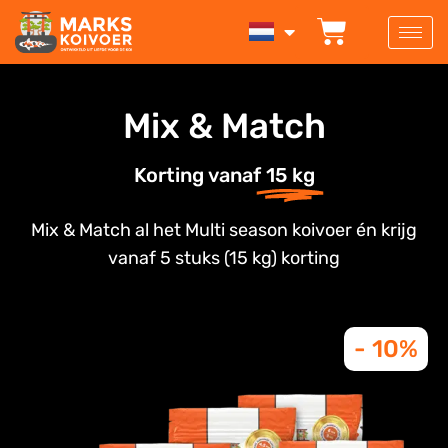
Ga
WINKEL
naar
de
inhoud
Mix & Match
Korting vanaf
15 kg
Mix & Match al het Multi season koivoer én krijg
vanaf 5 stuks (15 kg) korting
- 10%