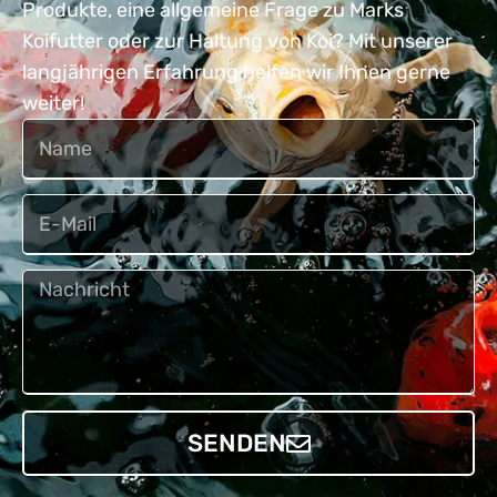
Produkte, eine allgemeine Frage zu Marks
Koifutter oder zur Haltung von Koi? Mit unserer
langjährigen Erfahrung helfen wir Ihnen gerne
weiter!
Naam
Email
Bericht
SENDEN