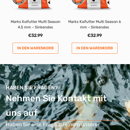
Marks Koifutter Multi Season
Marks Koifutter Multi Season 6
4,5 mm – Sinkendes
mm – Sinkendes
€
32.99
€
32.99
IN DEN WARENKORB
IN DEN WARENKORB
HABEN SIE FRAGEN?
Nehmen Sie Kontakt mit
uns auf
Haben Sie eine Frage zu einem unserer