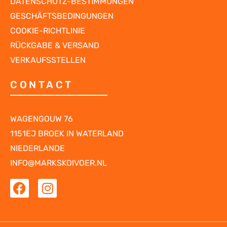
DATENSCHUTZ-BESTIMMUNGEN
GESCHÄFTSBEDINGUNGEN
COOKIE-RICHTLINIE
RÜCKGABE & VERSAND
VERKAUFSSTELLEN
CONTACT
WAGENGOUW 76
1151EJ BROEK IN WATERLAND
NIEDERLANDE
INFO@MARKSKOIVOER.NL
F
I
a
n
c
s
e
t