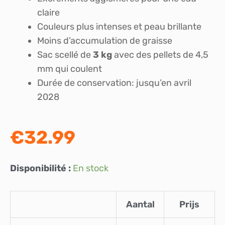
claire
Couleurs plus intenses et peau brillante
Moins d’accumulation de graisse
Sac scellé de
3 kg
avec des pellets de 4,5
mm qui coulent
Durée de conservation: jusqu’en avril
2028
€
32.99
quantité
Disponibilité :
En stock
de
Marks
Aantal
Prijs
Nourriture
Koï