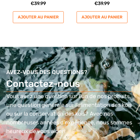
€
39.99
€
39.99
AJOUTER AU PANIER
AJOUTER AU PANIER
AVEZ-VOUS DES QUESTIONS?
Contactez-nous
Vous avez une question sur l’un de nos produits,
une question générale sur l’alimentation des koïs
ou sur la conservation des koïs? Avec nos
nombreuses années d’expérience, nous sommes
heureux de vous aider!