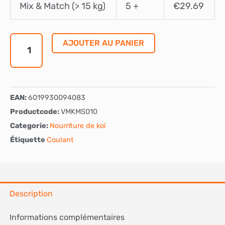
Mix & Match (> 15 kg)
5 +
€
29.69
Multi
Season
4,5
AJOUTER AU PANIER
mm
–
Coulant
EAN:
6019930094083
Productcode:
VMKMS010
Categorie:
Nourriture de koï
Étiquette
Coulant
Description
Informations complémentaires