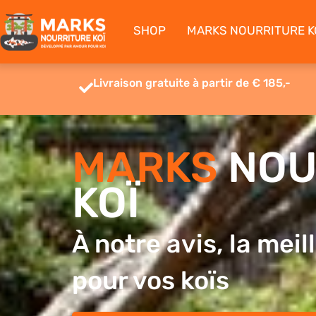
Aller
au
SHOP
MARKS NOURRITURE K
contenu
Livraison gratuite à partir de € 185,-
MARKS
NOU
KOÏ
À notre avis, la mei
pour vos koïs